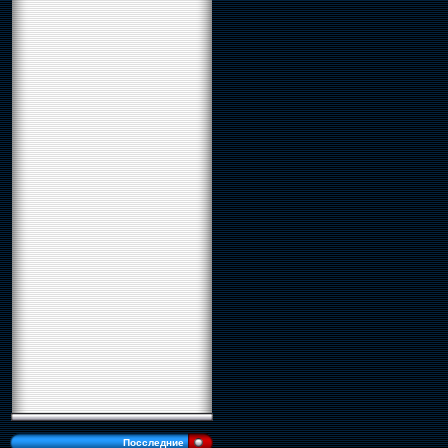
Посследние