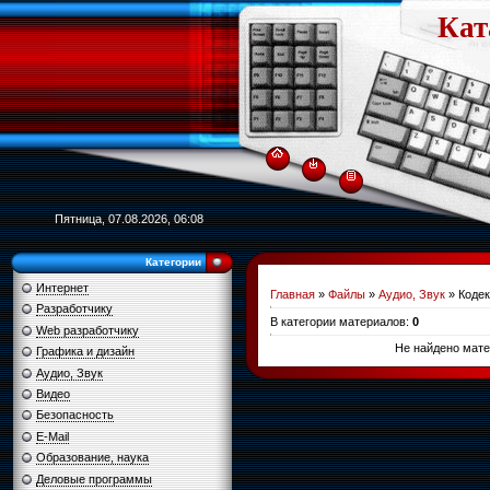
Кат
Пятница, 07.08.2026, 06:08
Категории
Интернет
Главная
»
Файлы
»
Аудио, Звук
» Кодек
Разработчику
В категории материалов
:
0
Web разработчику
Не найдено мате
Графика и дизайн
Аудио, Звук
Видео
Безопасность
E-Mail
Образование, наука
Деловые программы