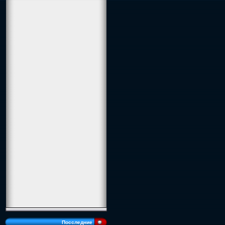
Посследние