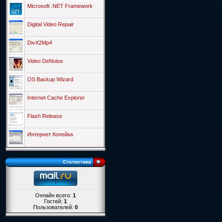
Microsoft .NET Framework
Digital Video Repair
DivX2Mp4
Video DeNoise
OS Backup Wizard
Internet Cache Explorer
Flash Release
Интернет Копейка
Статистика
Онлайн всего:
1
Гостей:
1
Пользователей:
0