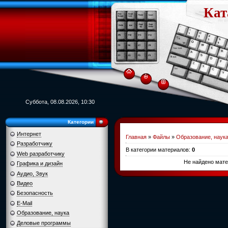
Кат
Суббота, 08.08.2026, 10:30
Категории
Интернет
Главная
»
Файлы
»
Образование, наук
Разработчику
В категории материалов
:
0
Web разработчику
Не найдено мате
Графика и дизайн
Аудио, Звук
Видео
Безопасность
E-Mail
Образование, наука
Деловые программы