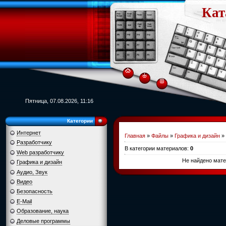
Кат
Пятница, 07.08.2026, 11:16
Категории
Интернет
Главная
»
Файлы
»
Графика и дизайн
»
Разработчику
В категории материалов
:
0
Web разработчику
Не найдено мате
Графика и дизайн
Аудио, Звук
Видео
Безопасность
E-Mail
Образование, наука
Деловые программы