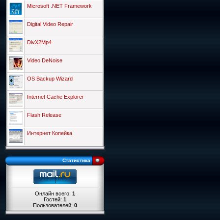
Microsoft .NET Framework
Digital Video Repair
DivX2Mp4
Video DeNoise
OS Backup Wizard
Internet Cache Explorer
Flash Release
Интернет Копейка
Статистика
Онлайн всего:
1
Гостей:
1
Пользователей:
0