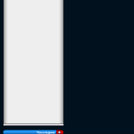
Посследние