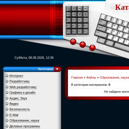
Кат
Суббота, 08.08.2026, 12:36
Категории
Интернет
Главная
»
Файлы
»
Образование, наук
Разработчику
В категории материалов
:
0
Web разработчику
Не найдено мате
Графика и дизайн
Аудио, Звук
Видео
Безопасность
E-Mail
Образование, наука
Деловые программы