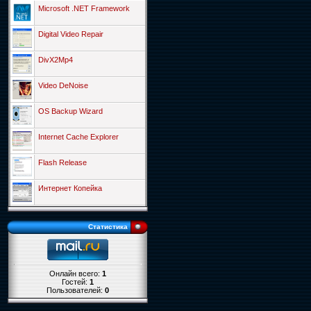
Microsoft .NET Framework
Digital Video Repair
DivX2Mp4
Video DeNoise
OS Backup Wizard
Internet Cache Explorer
Flash Release
Интернет Копейка
Статистика
Онлайн всего:
1
Гостей:
1
Пользователей:
0