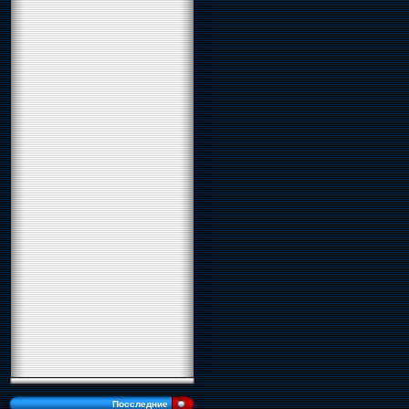
Посследние