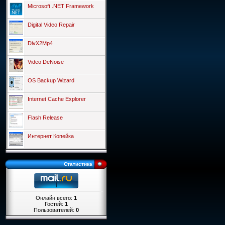
Microsoft .NET Framework
Digital Video Repair
DivX2Mp4
Video DeNoise
OS Backup Wizard
Internet Cache Explorer
Flash Release
Интернет Копейка
Статистика
Онлайн всего:
1
Гостей:
1
Пользователей:
0