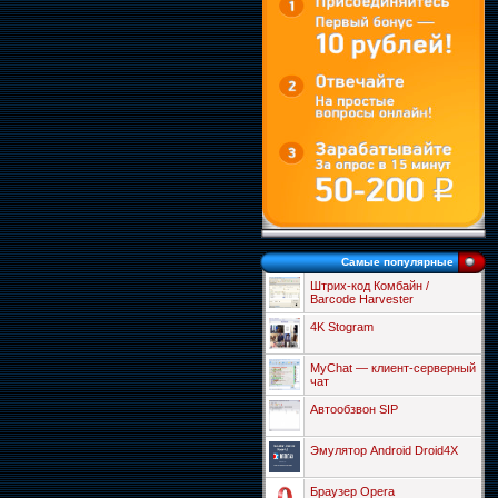
Самые популярные
Штрих-код Комбайн /
Barcode Harvester
4K Stogram
MyChat — клиент-серверный
чат
Автообзвон SIP
Эмулятор Android Droid4X
Браузер Opera