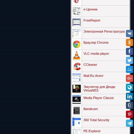
е-Ценник
FreeReport
Электронная Регистратура
Браузер Chrome
VLC media player
CCleaner
Mail.Ru Агент
Эмулятор для Денди
VirtuaNES
Media Player Classic
Bandicam
360 Total Security
PE Explorer