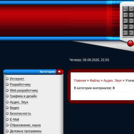
Четверг, 06.08.2026, 21:53
Категории
Интернет
Главная
»
Файлы
»
Аудио, Звук
» Утили
Разработчику
В категории материалов
:
0
Web разработчику
Графика и дизайн
Аудио, Звук
Видео
Безопасность
E-Mail
Образование, наука
Деловые программы