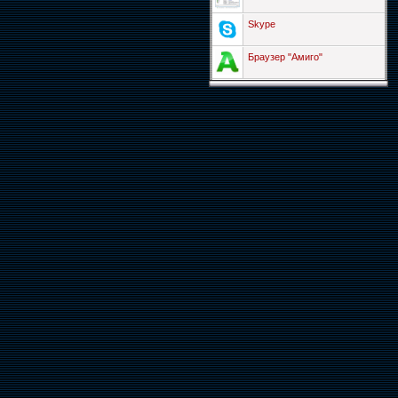
Skype
Браузер "Амиго"