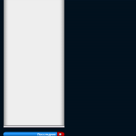
Посследние