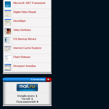
Microsoft .NET Framework
Digital Video Repair
DivX2Mp4
Video DeNoise
OS Backup Wizard
Internet Cache Explorer
Flash Release
Интернет Копейка
Статистика
Онлайн всего:
1
Гостей:
1
Пользователей:
0