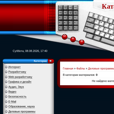
Кат
Суббота, 08.08.2026, 17:40
Категории
Интернет
Главная
»
Файлы
»
Деловые программ
Разработчику
В категории материалов
:
0
Web разработчику
Не найдено мате
Графика и дизайн
Аудио, Звук
Видео
Безопасность
E-Mail
Образование, наука
Деловые программы