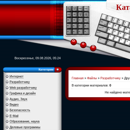
Кат
Воскресенье, 09.08.2026, 05:24
Категории
Интернет
Главная
»
Файлы
»
Разработчику
» Дру
Разработчику
В категории материалов
:
0
Web разработчику
Не найдено мате
Графика и дизайн
Аудио, Звук
Видео
Безопасность
E-Mail
Образование, наука
Деловые программы