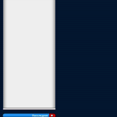
Посследние