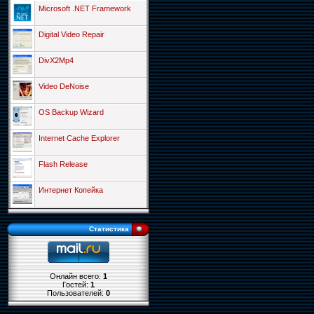
Microsoft .NET Framework
Digital Video Repair
DivX2Mp4
Video DeNoise
OS Backup Wizard
Internet Cache Explorer
Flash Release
Интернет Копейка
Статистика
Онлайн всего:
1
Гостей:
1
Пользователей:
0