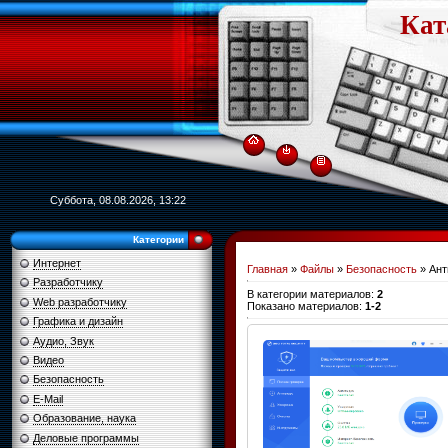
Кат
Суббота, 08.08.2026, 13:22
Категории
Интернет
Главная
»
Файлы
»
Безопасность
» Ант
Разработчику
В категории материалов
:
2
Web разработчику
Показано материалов
:
1-2
Графика и дизайн
Аудио, Звук
Видео
Безопасность
E-Mail
Образование, наука
Деловые программы