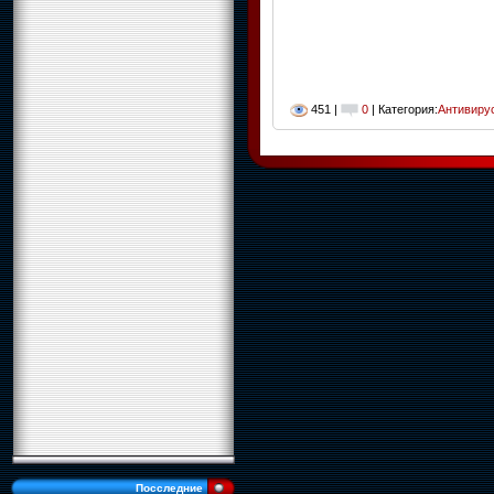
451 |
0
| Категория:
Антивиру
Посследние