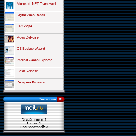
Microsoft .NET Framework
Digital Video Repair
DivX2Mp4
Video DeNoise
OS Backup Wizard
Internet Cache Explorer
Flash Release
Интернет Копейка
Статистика
Онлайн всего:
1
Гостей:
1
Пользователей:
0