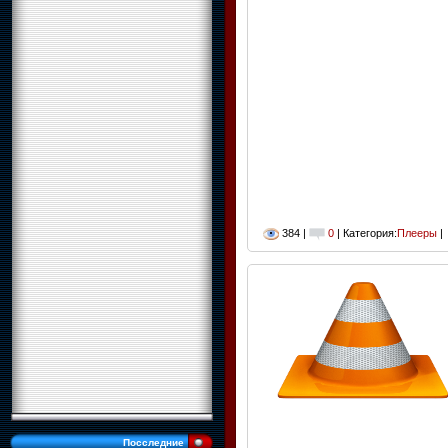
384 |
0
| Категория:
Плееры
|
Посследние