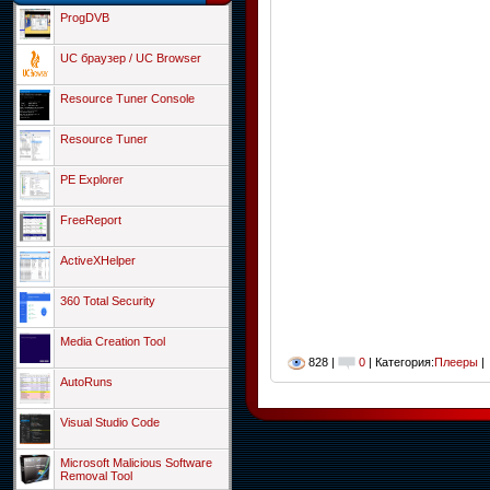
ProgDVB
UC браузер / UC Browser
Resource Tuner Console
Resource Tuner
PE Explorer
FreeReport
ActiveXHelper
360 Total Security
Media Creation Tool
828 |
0
| Категория:
Плееры
|
AutoRuns
Visual Studio Code
Microsoft Malicious Software
Removal Tool