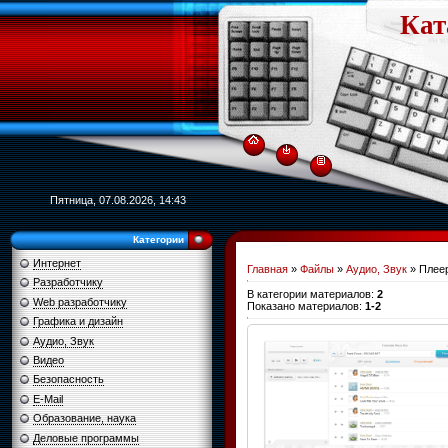
Кат
Пятница, 07.08.2026, 14:43
Категории
Интернет
Главная
»
Файлы
»
Аудио, Звук
» Плее
Разработчику
В категории материалов
:
2
Web разработчику
Показано материалов
:
1-2
Графика и дизайн
Аудио, Звук
Видео
Безопасность
E-Mail
Образование, наука
Деловые программы