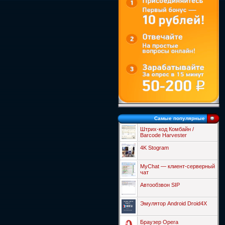
Самые популярные
Штрих-код Комбайн /
Barcode Harvester
4K Stogram
MyChat — клиент-серверный
чат
Автообзвон SIP
Эмулятор Android Droid4X
Браузер Opera