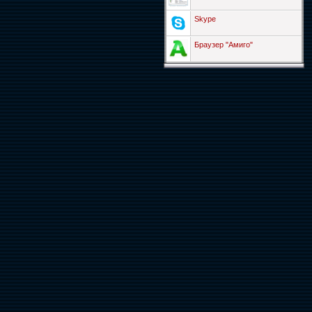
Skype
Браузер "Амиго"