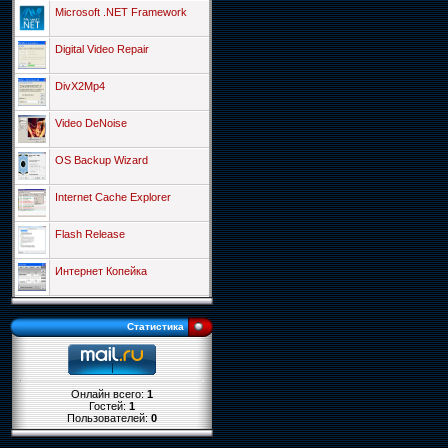
Microsoft .NET Framework
Digital Video Repair
DivX2Mp4
Video DeNoise
OS Backup Wizard
Internet Cache Explorer
Flash Release
Интернет Копейка
Статистика
Онлайн всего:
1
Гостей:
1
Пользователей:
0