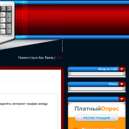
Приветствую Вас
Гость
|
RSS
Вход на сайт
Поиск
ределять интернет-трафик между