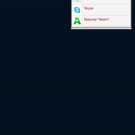
Skype
Браузер "Амиго"