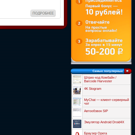
Самые популярные
Штрих-код Комбайн /
Barcode Harvester
4K Stogram
MyChat — клиент-серверный
чат
Автообзвон SIP
Эмулятор Android Droid4X
Браузер Opera