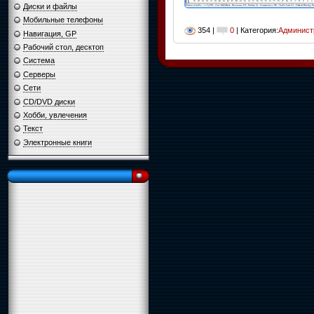
Диски и файлы
Мобильные телефоны
354 |
0
| Категория:
Админист
Навигация, GP
Рабочий стол, десктоп
Система
Серверы
Сети
CD/DVD диски
Хобби, увлечения
Текст
Электронные книги