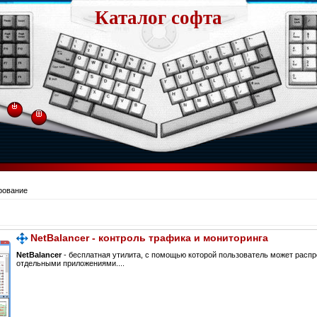
Каталог софта
рование
NetBalancer - контроль трафика и мониторинга
NetBalancer
- бесплатная утилита, с помощью которой пользователь может расп
отдельными приложениями....