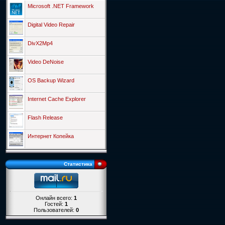
Microsoft .NET Framework
Digital Video Repair
DivX2Mp4
Video DeNoise
OS Backup Wizard
Internet Cache Explorer
Flash Release
Интернет Копейка
Статистика
Онлайн всего:
1
Гостей:
1
Пользователей:
0