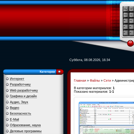
Суббота, 08.08.2026, 16:34
Категории
Интернет
Главная
»
Файлы
»
Сети
» Администри
Разработчику
В категории материалов
:
1
Web разработчику
Показано материалов
:
1-1
Графика и дизайн
Аудио, Звук
Видео
Безопасность
E-Mail
Образование, наука
Деловые программы