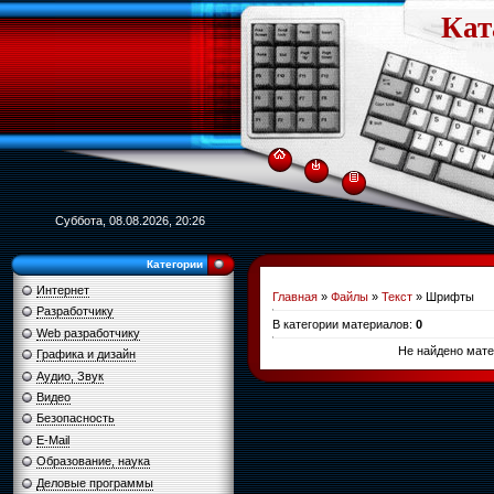
Кат
Суббота, 08.08.2026, 20:26
Категории
Интернет
Главная
»
Файлы
»
Текст
» Шрифты
Разработчику
В категории материалов
:
0
Web разработчику
Не найдено мате
Графика и дизайн
Аудио, Звук
Видео
Безопасность
E-Mail
Образование, наука
Деловые программы