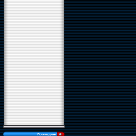
Посследние