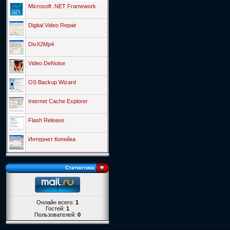
Microsoft .NET Framework
Digital Video Repair
DivX2Mp4
Video DeNoise
OS Backup Wizard
Internet Cache Explorer
Flash Release
Интернет Копейка
Статистика
Онлайн всего:
1
Гостей:
1
Пользователей:
0