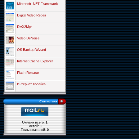
Microsoft .NET Framework
Digital Video Repair
DivX2Mp4
Video DeNoise
OS Backup Wizard
Internet Cache Explorer
Flash Release
Интернет Копейка
Статистика
Онлайн всего:
1
Гостей:
1
Пользователей:
0