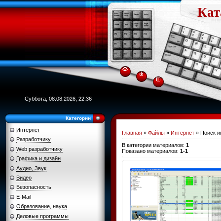
Кат
Суббота, 08.08.2026, 22:36
Категории
Интернет
Главная
»
Файлы
»
Интернет
» Поиск 
Разработчику
В категории материалов
:
1
Web разработчику
Показано материалов
:
1-1
Графика и дизайн
Аудио, Звук
Видео
Безопасность
E-Mail
Образование, наука
Деловые программы