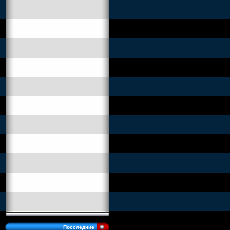
Посследние