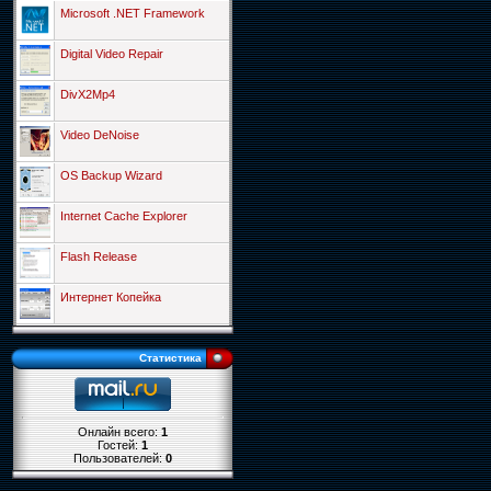
Microsoft .NET Framework
Digital Video Repair
DivX2Mp4
Video DeNoise
OS Backup Wizard
Internet Cache Explorer
Flash Release
Интернет Копейка
Статистика
Онлайн всего:
1
Гостей:
1
Пользователей:
0