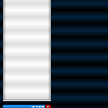
Посследние