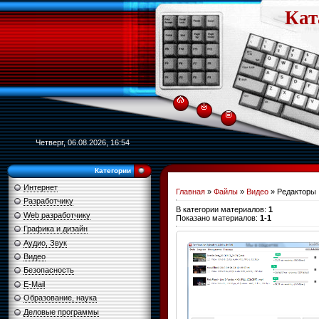
Кат
Четверг, 06.08.2026, 16:54
Категории
Интернет
Главная
»
Файлы
»
Видео
» Редакторы
Разработчику
В категории материалов
:
1
Web разработчику
Показано материалов
:
1-1
Графика и дизайн
Аудио, Звук
Видео
Безопасность
E-Mail
Образование, наука
Деловые программы