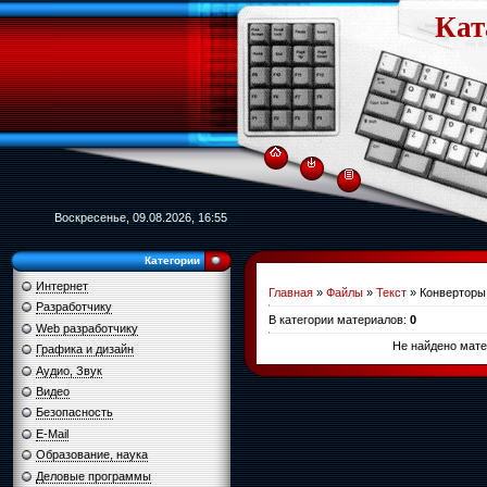
Кат
Воскресенье, 09.08.2026, 16:55
Категории
Интернет
Главная
»
Файлы
»
Текст
» Конверторы
Разработчику
В категории материалов
:
0
Web разработчику
Не найдено мате
Графика и дизайн
Аудио, Звук
Видео
Безопасность
E-Mail
Образование, наука
Деловые программы