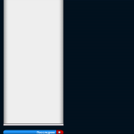
Посследние