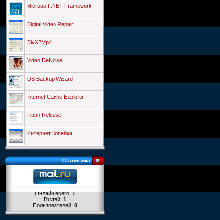
Microsoft .NET Framework
Digital Video Repair
DivX2Mp4
Video DeNoise
OS Backup Wizard
Internet Cache Explorer
Flash Release
Интернет Копейка
Статистика
Онлайн всего:
1
Гостей:
1
Пользователей:
0