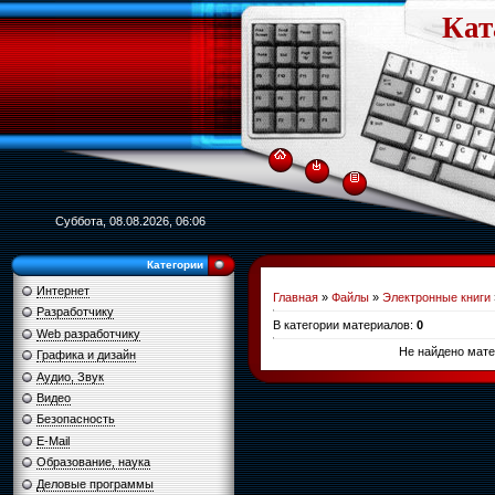
Кат
Суббота, 08.08.2026, 06:06
Категории
Интернет
Главная
»
Файлы
»
Электронные книги
Разработчику
В категории материалов
:
0
Web разработчику
Не найдено мате
Графика и дизайн
Аудио, Звук
Видео
Безопасность
E-Mail
Образование, наука
Деловые программы