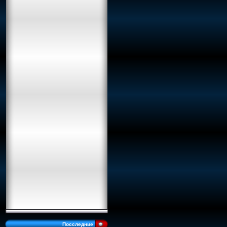
Посследние