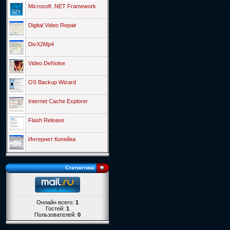
Microsoft .NET Framework
Digital Video Repair
DivX2Mp4
Video DeNoise
OS Backup Wizard
Internet Cache Explorer
Flash Release
Интернет Копейка
Статистика
Онлайн всего:
1
Гостей:
1
Пользователей:
0