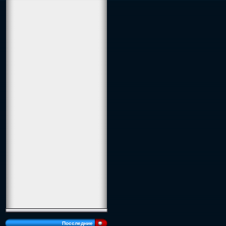
Посследние