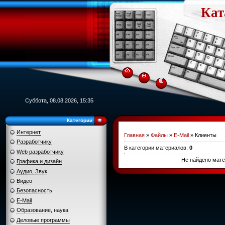
Кат
Суббота, 08.08.2026, 15:35
Категории
Интернет
Главная
»
Файлы
»
E-Mail
» Клиенты
Разработчику
В категории материалов
:
0
Web разработчику
Не найдено мате
Графика и дизайн
Аудио, Звук
Видео
Безопасность
E-Mail
Образование, наука
Деловые программы